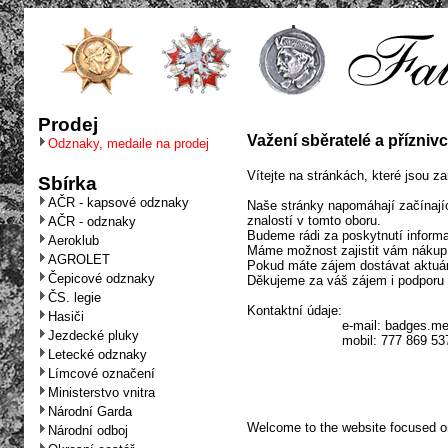
Prodej
Važení sběratelé a příznivci
Odznaky, medaile na prodej
Vítejte na stránkách, které jsou
Sbírka
AČR - kapsové odznaky
Naše stránky napomáhají začínajíc
znalostí v tomto oboru.
AČR - odznaky
Budeme rádi za poskytnutí informac
Aeroklub
Máme možnost zajistit vám nákup, 
AGROLET
Pokud máte zájem dostávat aktuání
Čepicové odznaky
Děkujeme za váš zájem i podporu 
ČS. legie
Kontaktní údaje:
Hasiči
e-mail:
badges.m
Jezdecké pluky
mobil: 777 869 53
Letecké odznaky
Límcové označení
Ministerstvo vnitra
Národní Garda
Welcome to the website focused on
Národní odboj