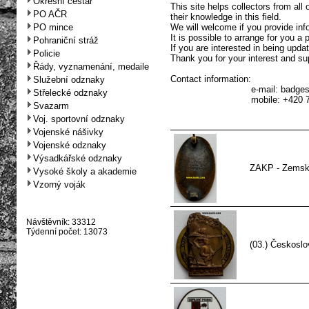
Okresní cestář
This site helps collectors from all
PO AČR
their knowledge in this field.
PO mince
We will welcome if you provide info
It is possible to arrange for you a
Pohraniční stráž
If you are interested in being upda
Policie
Thank you for your interest and sup
Řády, vyznamenání, medaile
Contact information:
Služební odznaky
e-mail:
badge
Střelecké odznaky
mobile: +420 
Svazarm
Voj. sportovní odznaky
Vojenské nášivky
Vojenské odznaky
Výsadkářské odznaky
ZAKP - Zemský
Vysoké školy a akademie
Vzorný voják
Návštěvník: 33312
Týdenní počet: 13073
(03.) Českoslo