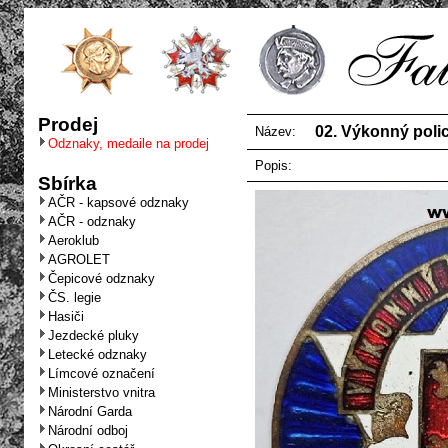
Prodej
02. Výkonný polic
Název:
Odznaky, medaile na prodej
Popis:
Sbírka
AČR - kapsové odznaky
AČR - odznaky
Aeroklub
AGROLET
Čepicové odznaky
ČS. legie
Hasiči
Jezdecké pluky
Letecké odznaky
Límcové označení
Ministerstvo vnitra
Národní Garda
Národní odboj