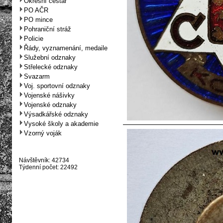
Okresní cestář
PO AČR
PO mince
Pohraniční stráž
Policie
Řády, vyznamenání, medaile
Služební odznaky
Střelecké odznaky
Svazarm
Voj. sportovní odznaky
Vojenské nášivky
Vojenské odznaky
Výsadkářské odznaky
Vysoké školy a akademie
Vzorný voják
Návštěvník: 42734
Týdenní počet: 22492