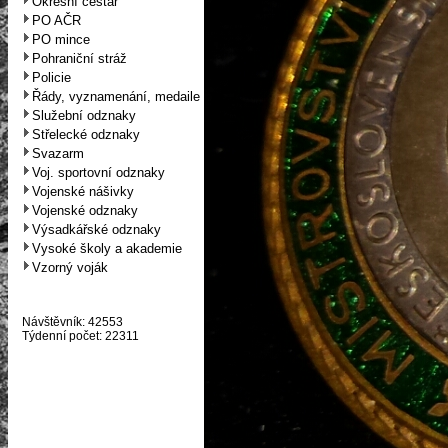
Okresní cestář
PO AČR
PO mince
Pohraniční stráž
Policie
Řády, vyznamenání, medaile
Služební odznaky
Střelecké odznaky
Svazarm
Voj. sportovní odznaky
Vojenské nášivky
Vojenské odznaky
Výsadkářské odznaky
Vysoké školy a akademie
Vzorný voják
Návštěvník: 42553
Týdenní počet: 22311