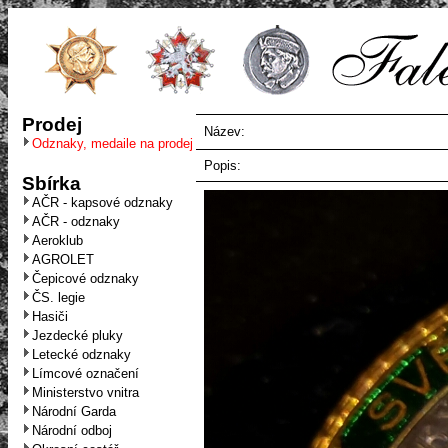
Prodej
Název:
Odznaky, medaile na prodej
Popis:
Sbírka
AČR - kapsové odznaky
AČR - odznaky
Aeroklub
AGROLET
Čepicové odznaky
ČS. legie
Hasiči
Jezdecké pluky
Letecké odznaky
Límcové označení
Ministerstvo vnitra
Národní Garda
Národní odboj