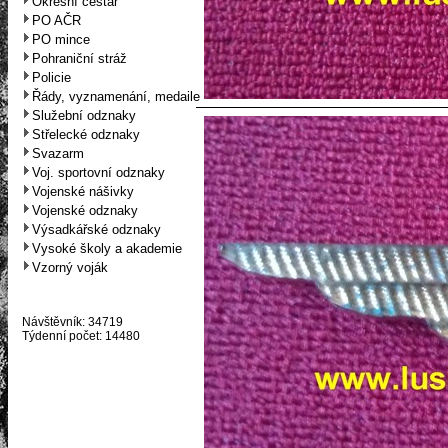
Okresní cestář
PO AČR
PO mince
Pohraniční stráž
Policie
Řády, vyznamenání, medaile
Služební odznaky
Střelecké odznaky
Svazarm
Voj. sportovní odznaky
Vojenské nášivky
Vojenské odznaky
Výsadkářské odznaky
Vysoké školy a akademie
Vzorný voják
Návštěvník: 34719
Týdenní počet: 14480