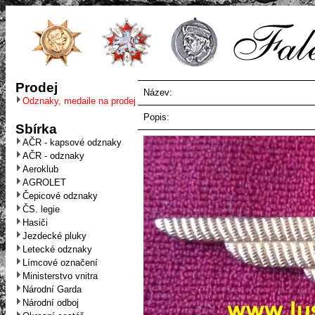
Prodej
Název:
Odznaky, medaile na prodej
Popis:
Sbírka
AČR - kapsové odznaky
AČR - odznaky
Aeroklub
AGROLET
Čepicové odznaky
ČS. legie
Hasiči
Jezdecké pluky
Letecké odznaky
Límcové označení
Ministerstvo vnitra
Národní Garda
Národní odboj