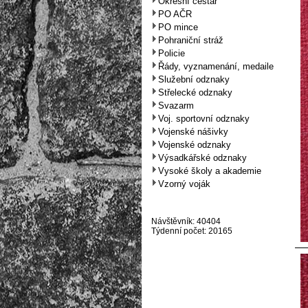
Okresní cestář
PO AČR
PO mince
Pohraniční stráž
Policie
Řády, vyznamenání, medaile
Služební odznaky
Střelecké odznaky
Svazarm
Voj. sportovní odznaky
Vojenské nášivky
Vojenské odznaky
Výsadkářské odznaky
Vysoké školy a akademie
Vzorný voják
Návštěvník: 40404
Týdenní počet: 20165