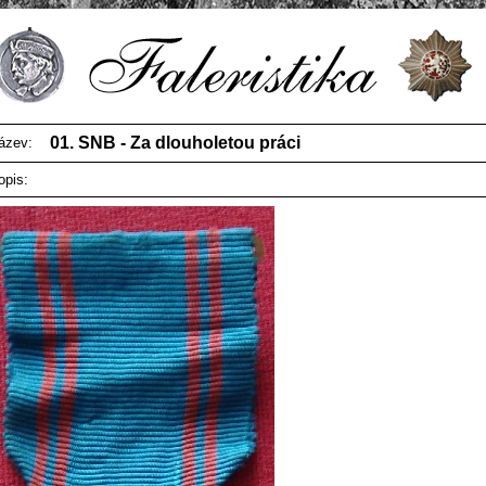
01. SNB - Za dlouholetou práci
ázev:
opis: