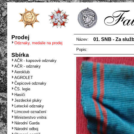
Prodej
01. SNB - Za služ
Název:
Odznaky, medaile na prodej
Popis:
Sbírka
AČR - kapsové odznaky
AČR - odznaky
Aeroklub
AGROLET
Čepicové odznaky
ČS. legie
Hasiči
Jezdecké pluky
Letecké odznaky
Límcové označení
Ministerstvo vnitra
Národní Garda
Národní odboj