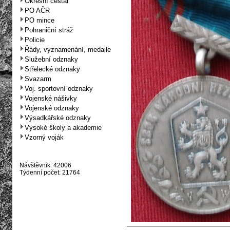
Okresní cestář
PO AČR
PO mince
Pohraniční stráž
Policie
Řády, vyznamenání, medaile
Služební odznaky
Střelecké odznaky
Svazarm
Voj. sportovní odznaky
Vojenské nášivky
Vojenské odznaky
Výsadkářské odznaky
Vysoké školy a akademie
Vzorný voják
Návštěvník: 42006
Týdenní počet: 21764