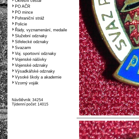
Okresní cestář
PO AČR
PO mince
Pohraniční stráž
Policie
Řády, vyznamenání, medaile
Služební odznaky
Střelecké odznaky
Svazarm
Voj. sportovní odznaky
Vojenské nášivky
Vojenské odznaky
Výsadkářské odznaky
Vysoké školy a akademie
Vzorný voják
Návštěvník: 34254
Týdenní počet: 14015