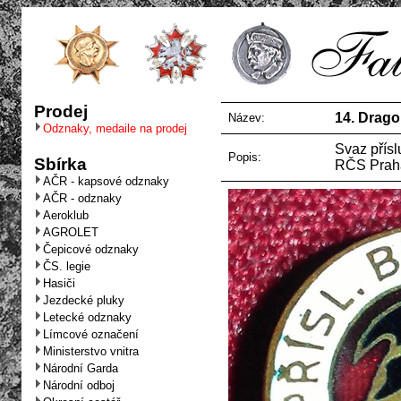
Prodej
14. Drago
Název:
Odznaky, medaile na prodej
Svaz přísl
Popis:
Sbírka
RČS Prah
AČR - kapsové odznaky
AČR - odznaky
Aeroklub
AGROLET
Čepicové odznaky
ČS. legie
Hasiči
Jezdecké pluky
Letecké odznaky
Límcové označení
Ministerstvo vnitra
Národní Garda
Národní odboj