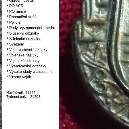
Okresní cestář
PO AČR
PO mince
Pohraniční stráž
Policie
Řády, vyznamenání, medaile
Služební odznaky
Střelecké odznaky
Svazarm
Voj. sportovní odznaky
Vojenské nášivky
Vojenské odznaky
Výsadkářské odznaky
Vysoké školy a akademie
Vzorný voják
Návštěvník: 41444
Týdenní počet: 21203