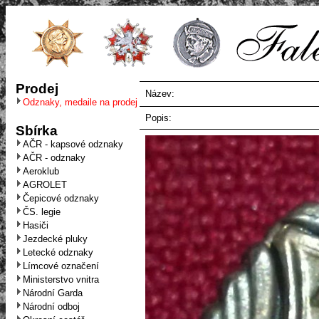
Prodej
Název:
Odznaky, medaile na prodej
Popis:
Sbírka
AČR - kapsové odznaky
AČR - odznaky
Aeroklub
AGROLET
Čepicové odznaky
ČS. legie
Hasiči
Jezdecké pluky
Letecké odznaky
Límcové označení
Ministerstvo vnitra
Národní Garda
Národní odboj