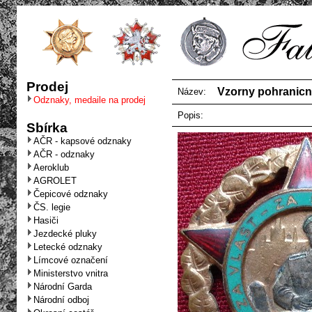
Prodej
Vzorny pohranicni
Název:
Odznaky, medaile na prodej
Popis:
Sbírka
AČR - kapsové odznaky
AČR - odznaky
Aeroklub
AGROLET
Čepicové odznaky
ČS. legie
Hasiči
Jezdecké pluky
Letecké odznaky
Límcové označení
Ministerstvo vnitra
Národní Garda
Národní odboj