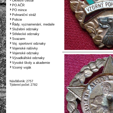
Okresní cestář
PO AČR
PO mince
Pohraniční stráž
Policie
Řády, vyznamenání, medaile
Služební odznaky
Střelecké odznaky
Svazarm
Voj. sportovní odznaky
Vojenské nášivky
Vojenské odznaky
Výsadkářské odznaky
Vysoké školy a akademie
Vzorný voják
Návštěvník: 2757
Týdenní počet: 2782