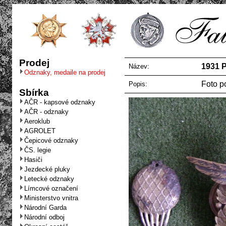
Prodej
1931 P
Název:
Odznaky, medaile na prodej
Foto p
Popis:
Sbírka
AČR - kapsové odznaky
AČR - odznaky
Aeroklub
AGROLET
Čepicové odznaky
ČS. legie
Hasiči
Jezdecké pluky
Letecké odznaky
Límcové označení
Ministerstvo vnitra
Národní Garda
Národní odboj