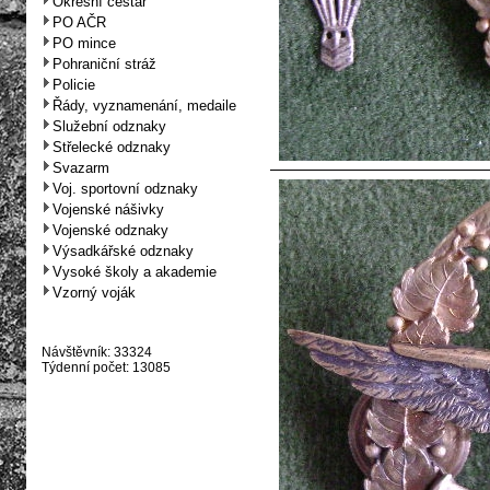
Okresní cestář
PO AČR
PO mince
Pohraniční stráž
Policie
Řády, vyznamenání, medaile
Služební odznaky
Střelecké odznaky
Svazarm
Voj. sportovní odznaky
Vojenské nášivky
Vojenské odznaky
Výsadkářské odznaky
Vysoké školy a akademie
Vzorný voják
Návštěvník: 33324
Týdenní počet: 13085