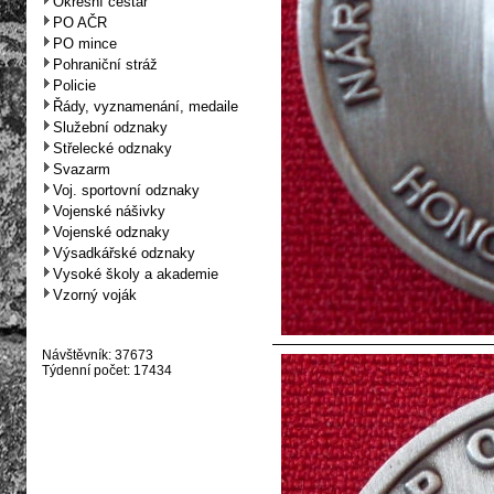
Okresní cestář
PO AČR
PO mince
Pohraniční stráž
Policie
Řády, vyznamenání, medaile
Služební odznaky
Střelecké odznaky
Svazarm
Voj. sportovní odznaky
Vojenské nášivky
Vojenské odznaky
Výsadkářské odznaky
Vysoké školy a akademie
Vzorný voják
Návštěvník: 37673
Týdenní počet: 17434