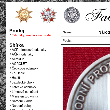
Prodej
Národ
Název:
Odznaky, medaile na prodej
Popis:
Sbírka
AČR - kapsové odznaky
AČR - odznaky
Aeroklub
AGROLET
Čepicové odznaky
ČS. legie
Hasiči
Jezdecké pluky
Letecké odznaky
Límcové označení
Ministerstvo vnitra
Národní Garda
Národní odboj