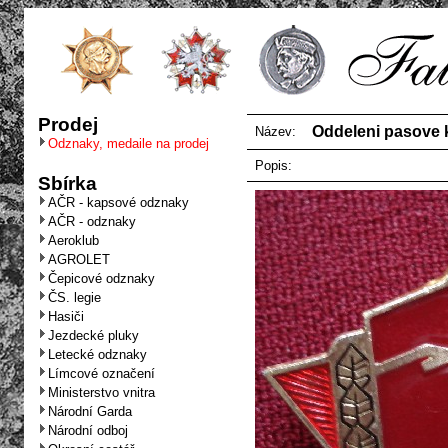
Prodej
Oddeleni pasove k
Název:
Odznaky, medaile na prodej
Popis:
Sbírka
AČR - kapsové odznaky
AČR - odznaky
Aeroklub
AGROLET
Čepicové odznaky
ČS. legie
Hasiči
Jezdecké pluky
Letecké odznaky
Límcové označení
Ministerstvo vnitra
Národní Garda
Národní odboj