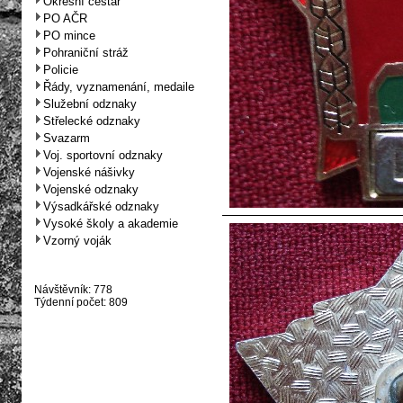
Okresní cestář
PO AČR
PO mince
Pohraniční stráž
Policie
Řády, vyznamenání, medaile
Služební odznaky
Střelecké odznaky
Svazarm
Voj. sportovní odznaky
Vojenské nášivky
Vojenské odznaky
Výsadkářské odznaky
Vysoké školy a akademie
Vzorný voják
Návštěvník: 778
Týdenní počet: 809