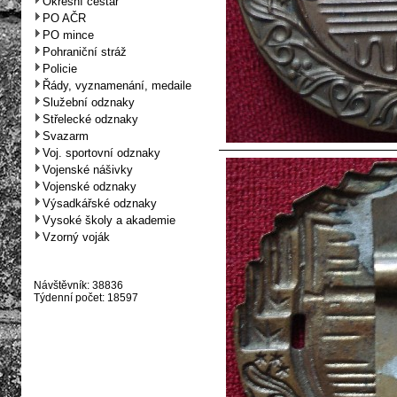
Okresní cestář
PO AČR
PO mince
Pohraniční stráž
Policie
Řády, vyznamenání, medaile
Služební odznaky
Střelecké odznaky
Svazarm
Voj. sportovní odznaky
Vojenské nášivky
Vojenské odznaky
Výsadkářské odznaky
Vysoké školy a akademie
Vzorný voják
Návštěvník: 38836
Týdenní počet: 18597