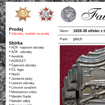
Prodej
1928-38 střelec z 
Název:
Odznaky, medaile na prodej
plech
Popis:
Sbírka
AČR - kapsové odznaky
AČR - odznaky
Aeroklub
AGROLET
Čepicové odznaky
ČS. legie
Hasiči
Jezdecké pluky
Letecké odznaky
Límcové označení
Ministerstvo vnitra
Národní Garda
Národní odboj