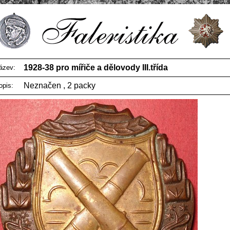
1928-38 pro mířiče a dělovody III.třída
ázev:
Neznačen , 2 packy
opis: