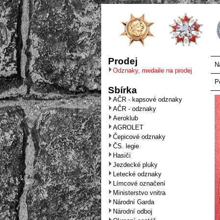
Prodej
N
Odznaky, medaile na prodej
P
Sbírka
AČR - kapsové odznaky
AČR - odznaky
Aeroklub
AGROLET
Čepicové odznaky
ČS. legie
Hasiči
Jezdecké pluky
Letecké odznaky
Límcové označení
Ministerstvo vnitra
Národní Garda
Národní odboj