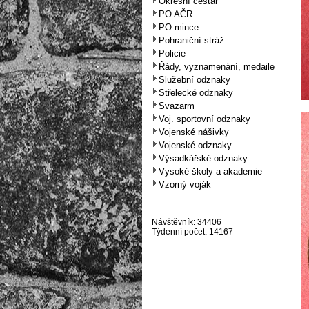
Okresní cestář
PO AČR
PO mince
Pohraniční stráž
Policie
Řády, vyznamenání, medaile
Služební odznaky
Střelecké odznaky
Svazarm
Voj. sportovní odznaky
Vojenské nášivky
Vojenské odznaky
Výsadkářské odznaky
Vysoké školy a akademie
Vzorný voják
Návštěvník: 34406
Týdenní počet: 14167