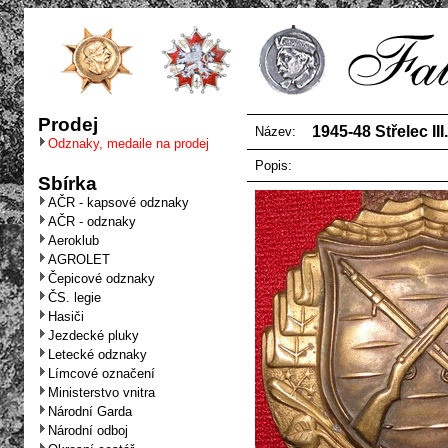
Prodej
1945-48 Střelec III.t
Název:
Odznaky, medaile na prodej
Popis:
Sbírka
AČR - kapsové odznaky
AČR - odznaky
Aeroklub
AGROLET
Čepicové odznaky
ČS. legie
Hasiči
Jezdecké pluky
Letecké odznaky
Límcové označení
Ministerstvo vnitra
Národní Garda
Národní odboj