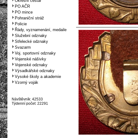
Okresní cestář
PO AČR
PO mince
Pohraniční stráž
Policie
Řády, vyznamenání, medaile
Služební odznaky
Střelecké odznaky
Svazarm
Voj. sportovní odznaky
Vojenské nášivky
Vojenské odznaky
Výsadkářské odznaky
Vysoké školy a akademie
Vzorný voják
Návštěvník: 42533
Týdenní počet: 22291