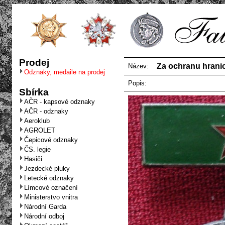
Prodej
Za ochranu hrani
Název:
Odznaky, medaile na prodej
Popis:
Sbírka
AČR - kapsové odznaky
AČR - odznaky
Aeroklub
AGROLET
Čepicové odznaky
ČS. legie
Hasiči
Jezdecké pluky
Letecké odznaky
Límcové označení
Ministerstvo vnitra
Národní Garda
Národní odboj