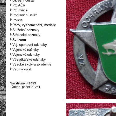
Okresní cestář
PO AČR
PO mince
Pohraniční stráž
Policie
Řády, vyznamenání, medaile
Služební odznaky
Střelecké odznaky
Svazarm
Voj. sportovní odznaky
Vojenské nášivky
Vojenské odznaky
Výsadkářské odznaky
Vysoké školy a akademie
Vzorný voják
Návštěvník: 41493
Týdenní počet: 21251