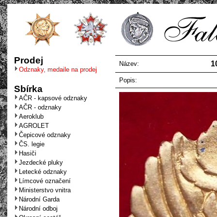
Prodej
1
Název:
Odznaky, medaile na prodej
Popis:
Sbírka
AČR - kapsové odznaky
AČR - odznaky
Aeroklub
AGROLET
Čepicové odznaky
ČS. legie
Hasiči
Jezdecké pluky
Letecké odznaky
Límcové označení
Ministerstvo vnitra
Národní Garda
Národní odboj