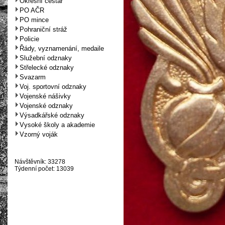
Okresní cestář
PO AČR
PO mince
Pohraniční stráž
Policie
Řády, vyznamenání, medaile
Služební odznaky
Střelecké odznaky
Svazarm
Voj. sportovní odznaky
Vojenské nášivky
Vojenské odznaky
Výsadkářské odznaky
Vysoké školy a akademie
Vzorný voják
Návštěvník: 33278
Týdenní počet: 13039