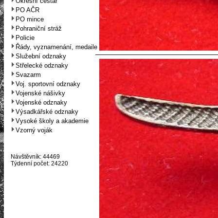
Okresní cestář
PO AČR
PO mince
Pohraniční stráž
Policie
Řády, vyznamenání, medaile
Služební odznaky
Střelecké odznaky
Svazarm
Voj. sportovní odznaky
Vojenské nášivky
Vojenské odznaky
Výsadkářské odznaky
Vysoké školy a akademie
Vzorný voják
Návštěvník: 44469
Týdenní počet: 24220