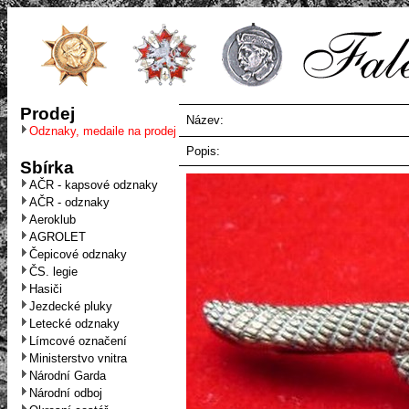
Prodej
Název:
Odznaky, medaile na prodej
Popis:
Sbírka
AČR - kapsové odznaky
AČR - odznaky
Aeroklub
AGROLET
Čepicové odznaky
ČS. legie
Hasiči
Jezdecké pluky
Letecké odznaky
Límcové označení
Ministerstvo vnitra
Národní Garda
Národní odboj