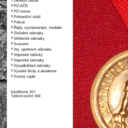
Okresní cestář
PO AČR
PO mince
Pohraniční stráž
Policie
Řády, vyznamenání, medaile
Služební odznaky
Střelecké odznaky
Svazarm
Voj. sportovní odznaky
Vojenské nášivky
Vojenské odznaky
Výsadkářské odznaky
Vysoké školy a akademie
Vzorný voják
Návštěvník: 857
Týdenní počet: 888