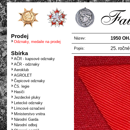
Prodej
1950 OH
Název:
Odznaky, medaile na prodej
25. ročné
Popis:
Sbírka
AČR - kapsové odznaky
AČR - odznaky
Aeroklub
AGROLET
Čepicové odznaky
ČS. legie
Hasiči
Jezdecké pluky
Letecké odznaky
Límcové označení
Ministerstvo vnitra
Národní Garda
Národní odboj