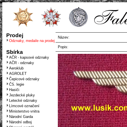
Prodej
Název:
Odznaky, medaile na prodej
Popis:
Sbírka
AČR - kapsové odznaky
AČR - odznaky
Aeroklub
AGROLET
Čepicové odznaky
ČS. legie
Hasiči
Jezdecké pluky
Letecké odznaky
Límcové označení
Ministerstvo vnitra
Národní Garda
Národní odboj