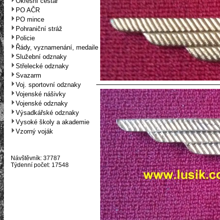
Okresní cestář
PO AČR
PO mince
Pohraniční stráž
Policie
Řády, vyznamenání, medaile
Služební odznaky
Střelecké odznaky
Svazarm
Voj. sportovní odznaky
Vojenské nášivky
Vojenské odznaky
Výsadkářské odznaky
Vysoké školy a akademie
Vzorný voják
Návštěvník: 37787
Týdenní počet: 17548