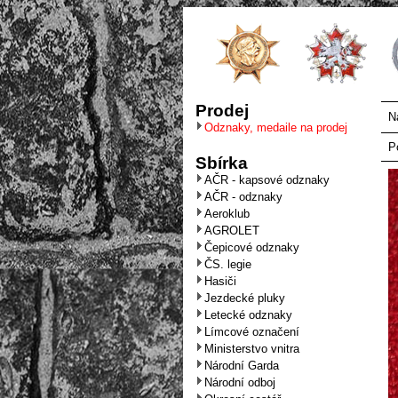
Prodej
N
Odznaky, medaile na prodej
P
Sbírka
AČR - kapsové odznaky
AČR - odznaky
Aeroklub
AGROLET
Čepicové odznaky
ČS. legie
Hasiči
Jezdecké pluky
Letecké odznaky
Límcové označení
Ministerstvo vnitra
Národní Garda
Národní odboj