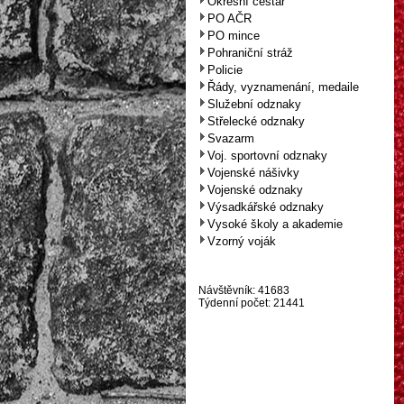
Okresní cestář
PO AČR
PO mince
Pohraniční stráž
Policie
Řády, vyznamenání, medaile
Služební odznaky
Střelecké odznaky
Svazarm
Voj. sportovní odznaky
Vojenské nášivky
Vojenské odznaky
Výsadkářské odznaky
Vysoké školy a akademie
Vzorný voják
Návštěvník: 41683
Týdenní počet: 21441