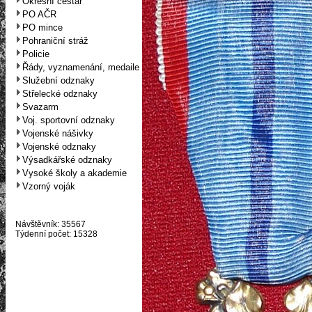
Okresní cestář
PO AČR
PO mince
Pohraniční stráž
Policie
Řády, vyznamenání, medaile
Služební odznaky
Střelecké odznaky
Svazarm
Voj. sportovní odznaky
Vojenské nášivky
Vojenské odznaky
Výsadkářské odznaky
Vysoké školy a akademie
Vzorný voják
Návštěvník: 35567
Týdenní počet: 15328