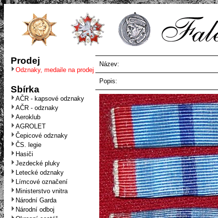
Prodej
Název:
Odznaky, medaile na prodej
Popis:
Sbírka
AČR - kapsové odznaky
AČR - odznaky
Aeroklub
AGROLET
Čepicové odznaky
ČS. legie
Hasiči
Jezdecké pluky
Letecké odznaky
Límcové označení
Ministerstvo vnitra
Národní Garda
Národní odboj