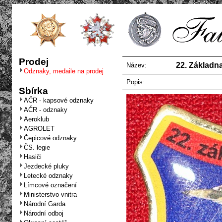
Prodej
22. Základn
Název:
Odznaky, medaile na prodej
Popis:
Sbírka
AČR - kapsové odznaky
AČR - odznaky
Aeroklub
AGROLET
Čepicové odznaky
ČS. legie
Hasiči
Jezdecké pluky
Letecké odznaky
Límcové označení
Ministerstvo vnitra
Národní Garda
Národní odboj