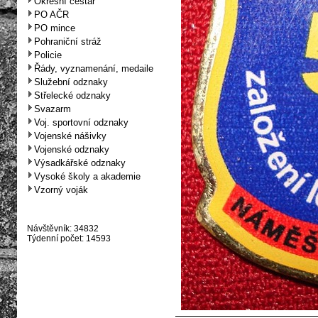
Okresní cestář
PO AČR
PO mince
Pohraniční stráž
Policie
Řády, vyznamenání, medaile
Služební odznaky
Střelecké odznaky
Svazarm
Voj. sportovní odznaky
Vojenské nášivky
Vojenské odznaky
Výsadkářské odznaky
Vysoké školy a akademie
Vzorný voják
Návštěvník: 34832
Týdenní počet: 14593