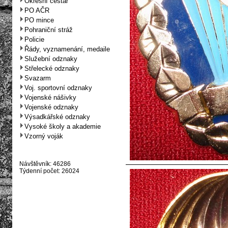
Okresní cestář
PO AČR
PO mince
Pohraniční stráž
Policie
Řády, vyznamenání, medaile
Služební odznaky
Střelecké odznaky
Svazarm
Voj. sportovní odznaky
Vojenské nášivky
Vojenské odznaky
Výsadkářské odznaky
Vysoké školy a akademie
Vzorný voják
Návštěvník: 46286
Týdenní počet: 26024