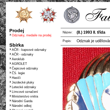
Prodej
(8.) 1993 II. třída
Název:
Odznaky, medaile na prodej
Odznak je udělován
Popis:
Sbírka
AČR - kapsové odznaky
AČR - odznaky
Aeroklub
AGROLET
Čepicové odznaky
ČS. legie
Hasiči
Jezdecké pluky
Letecké odznaky
Límcové označení
Ministerstvo vnitra
Národní Garda
Národní odboj