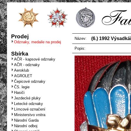
Prodej
(6.) 1992 Výsad
Název:
Odznaky, medaile na prodej
Popis:
Sbírka
AČR - kapsové odznaky
AČR - odznaky
Aeroklub
AGROLET
Čepicové odznaky
ČS. legie
Hasiči
Jezdecké pluky
Letecké odznaky
Límcové označení
Ministerstvo vnitra
Národní Garda
Národní odboj