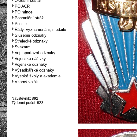
Okresní cestář
PO AČR
PO mince
Pohraniční stráž
Policie
Řády, vyznamenání, medaile
Služební odznaky
Střelecké odznaky
Svazarm
Voj. sportovní odznaky
Vojenské nášivky
Vojenské odznaky
Výsadkářské odznaky
Vysoké školy a akademie
Vzorný voják
Návštěvník: 892
Týdenní počet: 923