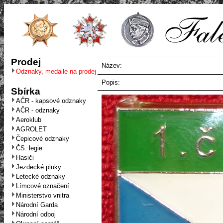
Prodej
Název:
Odznaky, medaile na prodej
Popis:
Sbírka
AČR - kapsové odznaky
AČR - odznaky
Aeroklub
AGROLET
Čepicové odznaky
ČS. legie
Hasiči
Jezdecké pluky
Letecké odznaky
Límcové označení
Ministerstvo vnitra
Národní Garda
Národní odboj