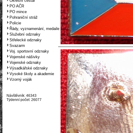
Okresní cestář
PO AČR
PO mince
Pohraniční stráž
Policie
Řády, vyznamenání, medaile
Služební odznaky
Střelecké odznaky
Svazarm
Voj. sportovní odznaky
Vojenské nášivky
Vojenské odznaky
Výsadkářské odznaky
Vysoké školy a akademie
Vzorný voják
Návštěvník: 46343
Týdenní počet: 26077