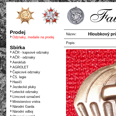
Prodej
Hloubkový prů
Název:
Odznaky, medaile na prodej
Popis:
Sbírka
AČR - kapsové odznaky
AČR - odznaky
Aeroklub
AGROLET
Čepicové odznaky
ČS. legie
Hasiči
Jezdecké pluky
Letecké odznaky
Límcové označení
Ministerstvo vnitra
Národní Garda
Národní odboj