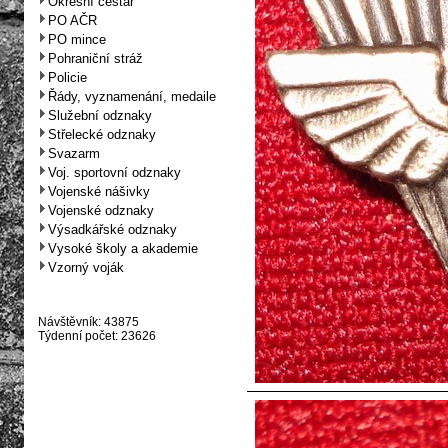
Okresní cestář
PO AČR
PO mince
Pohraniční stráž
Policie
Řády, vyznamenání, medaile
Služební odznaky
Střelecké odznaky
Svazarm
Voj. sportovní odznaky
Vojenské nášivky
Vojenské odznaky
Výsadkářské odznaky
Vysoké školy a akademie
Vzorný voják
Návštěvník: 43875
Týdenní počet: 23626