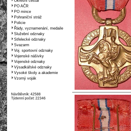
Okresní cestář
PO AČR
PO mince
Pohraniční stráž
Policie
Řády, vyznamenání, medaile
Služební odznaky
Střelecké odznaky
Svazarm
Voj. sportovní odznaky
Vojenské nášivky
Vojenské odznaky
Výsadkářské odznaky
Vysoké školy a akademie
Vzorný voják
Návštěvník: 42588
Týdenní počet: 22346