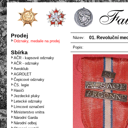
Prodej
01. Revoluční m
Název:
Odznaky, medaile na prodej
Popis:
Sbírka
AČR - kapsové odznaky
AČR - odznaky
Aeroklub
AGROLET
Čepicové odznaky
ČS. legie
Hasiči
Jezdecké pluky
Letecké odznaky
Límcové označení
Ministerstvo vnitra
Národní Garda
Národní odboj