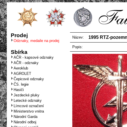
Prodej
1995 RTZ-pozemn
Název:
Odznaky, medaile na prodej
Popis:
Sbírka
AČR - kapsové odznaky
AČR - odznaky
Aeroklub
AGROLET
Čepicové odznaky
ČS. legie
Hasiči
Jezdecké pluky
Letecké odznaky
Límcové označení
Ministerstvo vnitra
Národní Garda
Národní odboj