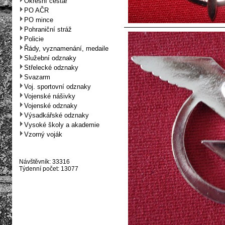
Okresní cestář
PO AČR
PO mince
Pohraniční stráž
Policie
Řády, vyznamenání, medaile
Služební odznaky
Střelecké odznaky
Svazarm
Voj. sportovní odznaky
Vojenské nášivky
Vojenské odznaky
Výsadkářské odznaky
Vysoké školy a akademie
Vzorný voják
Návštěvník: 33316
Týdenní počet: 13077