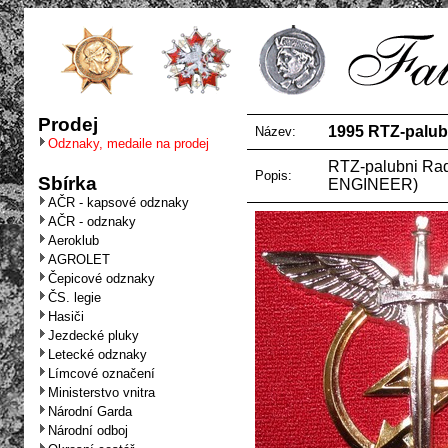
Prodej
1995 RTZ-palub
Název:
Odznaky, medaile na prodej
RTZ-palubni Rad
Popis:
Sbírka
ENGINEER)
AČR - kapsové odznaky
AČR - odznaky
Aeroklub
AGROLET
Čepicové odznaky
ČS. legie
Hasiči
Jezdecké pluky
Letecké odznaky
Límcové označení
Ministerstvo vnitra
Národní Garda
Národní odboj