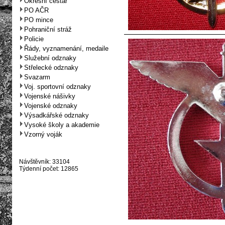
Okresní cestář
PO AČR
PO mince
Pohraniční stráž
Policie
Řády, vyznamenání, medaile
Služební odznaky
Střelecké odznaky
Svazarm
Voj. sportovní odznaky
Vojenské nášivky
Vojenské odznaky
Výsadkářské odznaky
Vysoké školy a akademie
Vzorný voják
Návštěvník: 33104
Týdenní počet: 12865