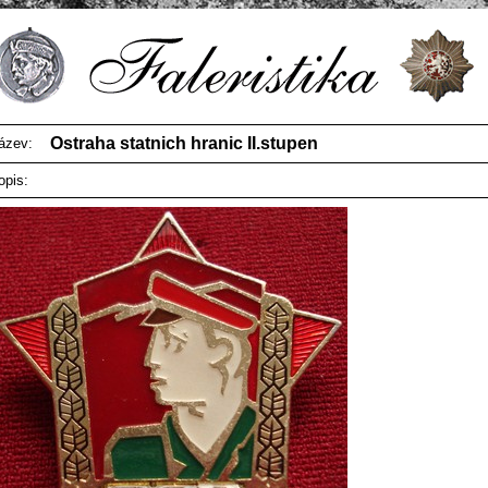
Ostraha statnich hranic II.stupen
ázev:
opis: