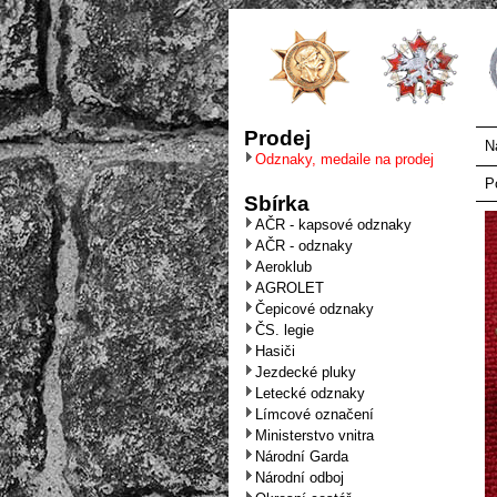
Prodej
N
Odznaky, medaile na prodej
P
Sbírka
AČR - kapsové odznaky
AČR - odznaky
Aeroklub
AGROLET
Čepicové odznaky
ČS. legie
Hasiči
Jezdecké pluky
Letecké odznaky
Límcové označení
Ministerstvo vnitra
Národní Garda
Národní odboj