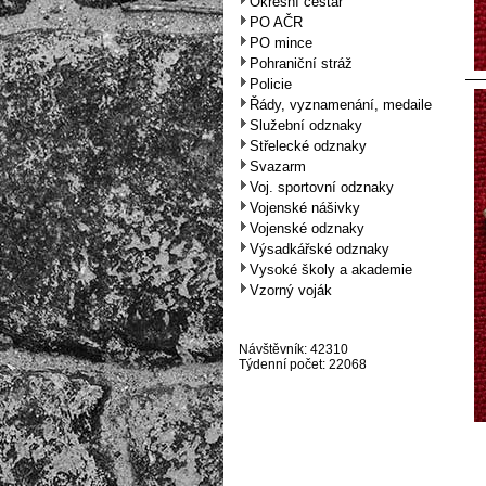
Okresní cestář
PO AČR
PO mince
Pohraniční stráž
Policie
Řády, vyznamenání, medaile
Služební odznaky
Střelecké odznaky
Svazarm
Voj. sportovní odznaky
Vojenské nášivky
Vojenské odznaky
Výsadkářské odznaky
Vysoké školy a akademie
Vzorný voják
Návštěvník: 42310
Týdenní počet: 22068