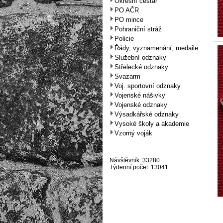
Okresní cestář
PO AČR
PO mince
Pohraniční stráž
Policie
Řády, vyznamenání, medaile
Služební odznaky
Střelecké odznaky
Svazarm
Voj. sportovní odznaky
Vojenské nášivky
Vojenské odznaky
Výsadkářské odznaky
Vysoké školy a akademie
Vzorný voják
Návštěvník: 33280
Týdenní počet: 13041