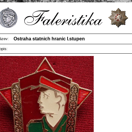
Ostraha statnich hranic I.stupen
ázev:
opis: