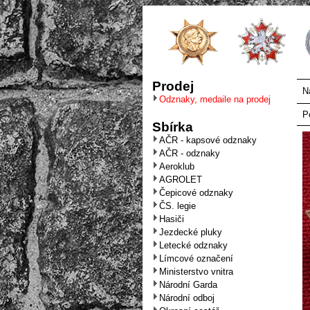
Prodej
N
Odznaky, medaile na prodej
P
Sbírka
AČR - kapsové odznaky
AČR - odznaky
Aeroklub
AGROLET
Čepicové odznaky
ČS. legie
Hasiči
Jezdecké pluky
Letecké odznaky
Límcové označení
Ministerstvo vnitra
Národní Garda
Národní odboj