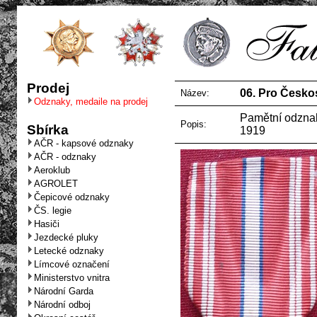
Prodej
06. Pro Česko
Název:
Odznaky, medaile na prodej
Pamětní odznak
Popis:
Sbírka
1919
AČR - kapsové odznaky
AČR - odznaky
Aeroklub
AGROLET
Čepicové odznaky
ČS. legie
Hasiči
Jezdecké pluky
Letecké odznaky
Límcové označení
Ministerstvo vnitra
Národní Garda
Národní odboj