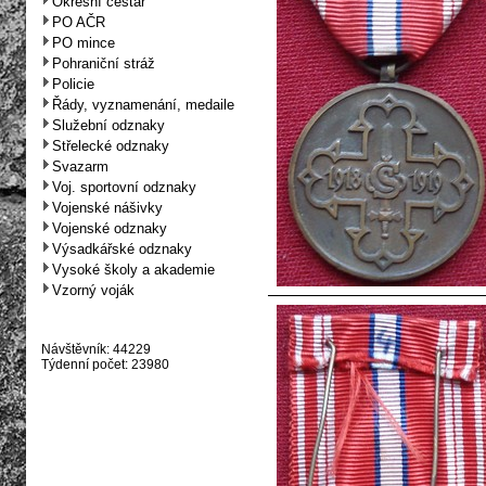
Okresní cestář
PO AČR
PO mince
Pohraniční stráž
Policie
Řády, vyznamenání, medaile
Služební odznaky
Střelecké odznaky
Svazarm
Voj. sportovní odznaky
Vojenské nášivky
Vojenské odznaky
Výsadkářské odznaky
Vysoké školy a akademie
Vzorný voják
Návštěvník: 44229
Týdenní počet: 23980