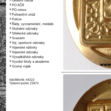
Okresní cestář
PO AČR
PO mince
Pohraniční stráž
Policie
Řády, vyznamenání, medaile
Služební odznaky
Střelecké odznaky
Svazarm
Voj. sportovní odznaky
Vojenské nášivky
Vojenské odznaky
Výsadkářské odznaky
Vysoké školy a akademie
Vzorný voják
Návštěvník: 44222
Týdenní počet: 23973