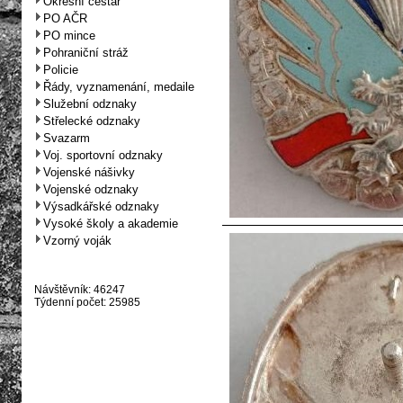
Okresní cestář
PO AČR
PO mince
Pohraniční stráž
Policie
Řády, vyznamenání, medaile
Služební odznaky
Střelecké odznaky
Svazarm
Voj. sportovní odznaky
Vojenské nášivky
Vojenské odznaky
Výsadkářské odznaky
Vysoké školy a akademie
Vzorný voják
Návštěvník: 46247
Týdenní počet: 25985