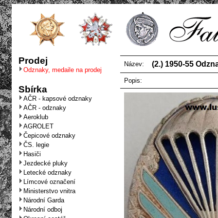
Prodej
(2.) 1950-55 Odzn
Název:
Odznaky, medaile na prodej
Popis:
Sbírka
AČR - kapsové odznaky
AČR - odznaky
Aeroklub
AGROLET
Čepicové odznaky
ČS. legie
Hasiči
Jezdecké pluky
Letecké odznaky
Límcové označení
Ministerstvo vnitra
Národní Garda
Národní odboj