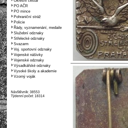
Okresní cestář
PO AČR
PO mince
Pohraniční stráž
Policie
Řády, vyznamenání, medaile
Služební odznaky
Střelecké odznaky
Svazarm
Voj. sportovní odznaky
Vojenské nášivky
Vojenské odznaky
Výsadkářské odznaky
Vysoké školy a akademie
Vzorný voják
Návštěvník: 38553
Týdenní počet: 18314