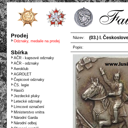
Prodej
(03.) I. Českoslov
Název:
Odznaky, medaile na prodej
Popis:
Sbírka
AČR - kapsové odznaky
AČR - odznaky
Aeroklub
AGROLET
Čepicové odznaky
ČS. legie
Hasiči
Jezdecké pluky
Letecké odznaky
Límcové označení
Ministerstvo vnitra
Národní Garda
Národní odboj