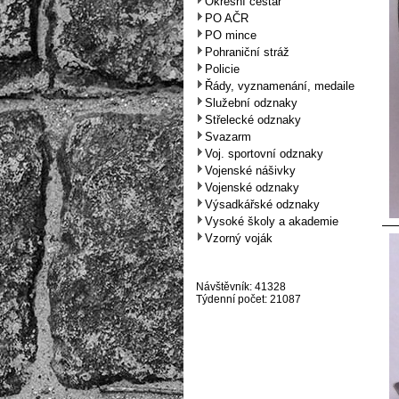
Okresní cestář
PO AČR
PO mince
Pohraniční stráž
Policie
Řády, vyznamenání, medaile
Služební odznaky
Střelecké odznaky
Svazarm
Voj. sportovní odznaky
Vojenské nášivky
Vojenské odznaky
Výsadkářské odznaky
Vysoké školy a akademie
Vzorný voják
Návštěvník: 41328
Týdenní počet: 21087