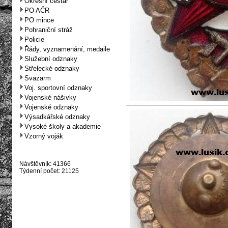
Okresní cestář
PO AČR
PO mince
Pohraniční stráž
Policie
Řády, vyznamenání, medaile
Služební odznaky
Střelecké odznaky
Svazarm
Voj. sportovní odznaky
Vojenské nášivky
Vojenské odznaky
Výsadkářské odznaky
Vysoké školy a akademie
Vzorný voják
Návštěvník: 41366
Týdenní počet: 21125