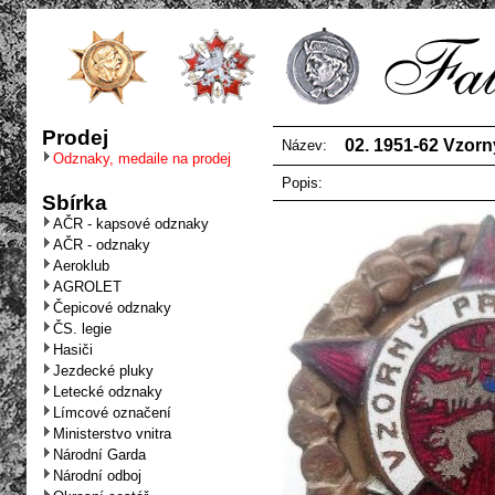
Prodej
02. 1951-62 Vzorn
Název:
Odznaky, medaile na prodej
Popis:
Sbírka
AČR - kapsové odznaky
AČR - odznaky
Aeroklub
AGROLET
Čepicové odznaky
ČS. legie
Hasiči
Jezdecké pluky
Letecké odznaky
Límcové označení
Ministerstvo vnitra
Národní Garda
Národní odboj