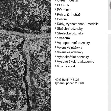
Okresní cestář
PO AČR
PO mince
Pohraniční stráž
Policie
Řády, vyznamenání, medaile
Služební odznaky
Střelecké odznaky
Svazarm
Voj. sportovní odznaky
Vojenské nášivky
Vojenské odznaky
Výsadkářské odznaky
Vysoké školy a akademie
Vzorný voják
Návštěvník: 46128
Týdenní počet: 25868