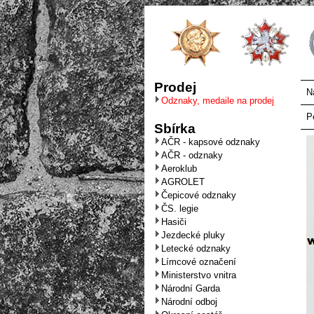
Prodej
N
Odznaky, medaile na prodej
P
Sbírka
AČR - kapsové odznaky
AČR - odznaky
Aeroklub
AGROLET
Čepicové odznaky
ČS. legie
Hasiči
Jezdecké pluky
Letecké odznaky
Límcové označení
Ministerstvo vnitra
Národní Garda
Národní odboj