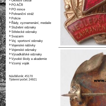
Okresní cestář
PO AČR
PO mince
Pohraniční stráž
Policie
Řády, vyznamenání, medaile
Služební odznaky
Střelecké odznaky
Svazarm
Voj. sportovní odznaky
Vojenské nášivky
Vojenské odznaky
Výsadkářské odznaky
Vysoké školy a akademie
Vzorný voják
Návštěvník: 45170
Týdenní počet: 24921