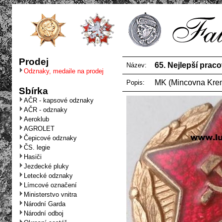
Prodej
65. Nejlepší prac
Název:
Odznaky, medaile na prodej
MK (Mincovna Krem
Popis:
Sbírka
AČR - kapsové odznaky
AČR - odznaky
Aeroklub
AGROLET
Čepicové odznaky
ČS. legie
Hasiči
Jezdecké pluky
Letecké odznaky
Límcové označení
Ministerstvo vnitra
Národní Garda
Národní odboj