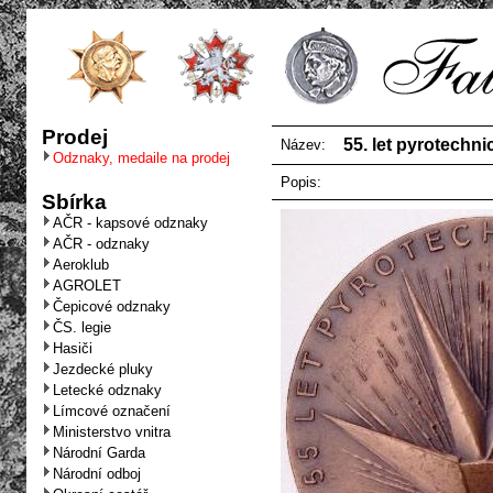
Prodej
55. let pyrotechn
Název:
Odznaky, medaile na prodej
Popis:
Sbírka
AČR - kapsové odznaky
AČR - odznaky
Aeroklub
AGROLET
Čepicové odznaky
ČS. legie
Hasiči
Jezdecké pluky
Letecké odznaky
Límcové označení
Ministerstvo vnitra
Národní Garda
Národní odboj