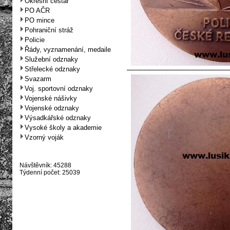
Okresní cestář
PO AČR
PO mince
Pohraniční stráž
Policie
Řády, vyznamenání, medaile
Služební odznaky
Střelecké odznaky
Svazarm
Voj. sportovní odznaky
Vojenské nášivky
Vojenské odznaky
Výsadkářské odznaky
Vysoké školy a akademie
Vzorný voják
Návštěvník: 45288
Týdenní počet: 25039