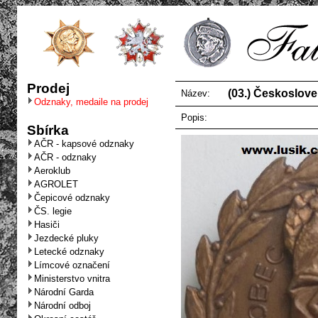
Prodej
(03.) Českoslove
Název:
Odznaky, medaile na prodej
Popis:
Sbírka
AČR - kapsové odznaky
AČR - odznaky
Aeroklub
AGROLET
Čepicové odznaky
ČS. legie
Hasiči
Jezdecké pluky
Letecké odznaky
Límcové označení
Ministerstvo vnitra
Národní Garda
Národní odboj