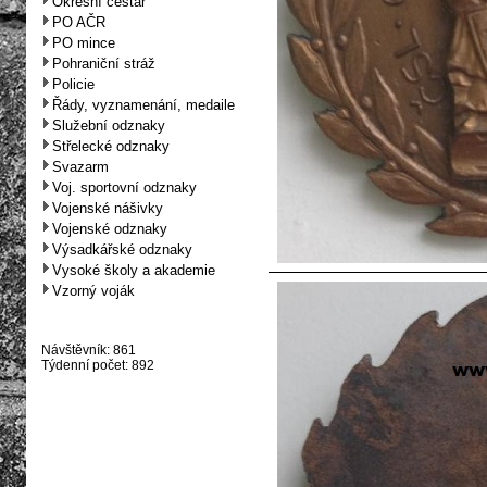
Okresní cestář
PO AČR
PO mince
Pohraniční stráž
Policie
Řády, vyznamenání, medaile
Služební odznaky
Střelecké odznaky
Svazarm
Voj. sportovní odznaky
Vojenské nášivky
Vojenské odznaky
Výsadkářské odznaky
Vysoké školy a akademie
Vzorný voják
Návštěvník: 861
Týdenní počet: 892