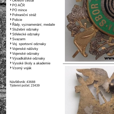
Okresní cestář
PO AČR
PO mince
Pohraniční stráž
Policie
Řády, vyznamenání, medaile
Služební odznaky
Střelecké odznaky
Svazarm
Voj. sportovní odznaky
Vojenské nášivky
Vojenské odznaky
Výsadkářské odznaky
Vysoké školy a akademie
Vzorný voják
Návštěvník: 43688
Týdenní počet: 23439