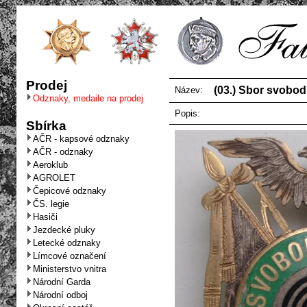
Prodej
(03.) Sbor svobod
Název:
Odznaky, medaile na prodej
Popis:
Sbírka
AČR - kapsové odznaky
AČR - odznaky
Aeroklub
AGROLET
Čepicové odznaky
ČS. legie
Hasiči
Jezdecké pluky
Letecké odznaky
Límcové označení
Ministerstvo vnitra
Národní Garda
Národní odboj