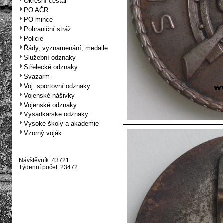
Okresní cestář
PO AČR
PO mince
Pohraniční stráž
Policie
Řády, vyznamenání, medaile
Služební odznaky
Střelecké odznaky
Svazarm
Voj. sportovní odznaky
Vojenské nášivky
Vojenské odznaky
Výsadkářské odznaky
Vysoké školy a akademie
Vzorný voják
Návštěvník: 43721
Týdenní počet: 23472