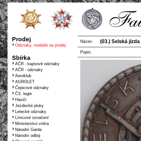
Prodej
(03.) Selská jízda 
Název:
Odznaky, medaile na prodej
Popis:
Sbírka
AČR - kapsové odznaky
AČR - odznaky
Aeroklub
AGROLET
Čepicové odznaky
ČS. legie
Hasiči
Jezdecké pluky
Letecké odznaky
Límcové označení
Ministerstvo vnitra
Národní Garda
Národní odboj