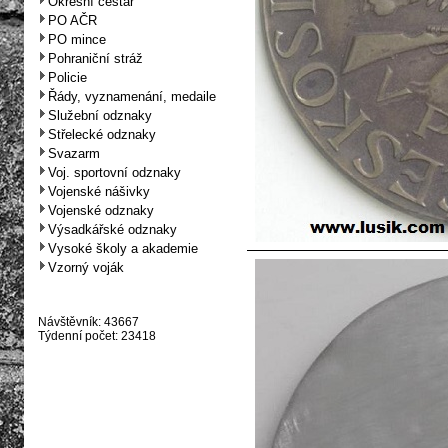
Okresní cestář
PO AČR
PO mince
Pohraniční stráž
Policie
Řády, vyznamenání, medaile
Služební odznaky
Střelecké odznaky
Svazarm
Voj. sportovní odznaky
Vojenské nášivky
Vojenské odznaky
Výsadkářské odznaky
Vysoké školy a akademie
Vzorný voják
Návštěvník: 43667
Týdenní počet: 23418