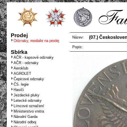
Prodej
(07.) Českosloven
Název:
Odznaky, medaile na prodej
Popis:
Sbírka
AČR - kapsové odznaky
AČR - odznaky
Aeroklub
AGROLET
Čepicové odznaky
ČS. legie
Hasiči
Jezdecké pluky
Letecké odznaky
Límcové označení
Ministerstvo vnitra
Národní Garda
Národní odboj