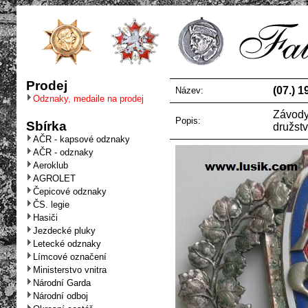
Prodej
(07.) 
Název:
Odznaky, medaile na prodej
Závody
Popis:
Sbírka
družst
AČR - kapsové odznaky
AČR - odznaky
Aeroklub
AGROLET
Čepicové odznaky
ČS. legie
Hasiči
Jezdecké pluky
Letecké odznaky
Límcové označení
Ministerstvo vnitra
Národní Garda
Národní odboj