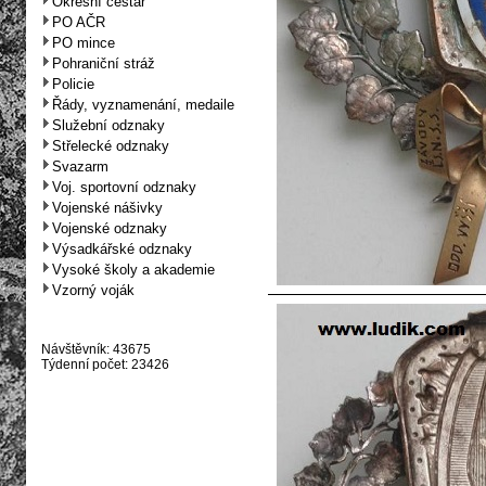
Okresní cestář
PO AČR
PO mince
Pohraniční stráž
Policie
Řády, vyznamenání, medaile
Služební odznaky
Střelecké odznaky
Svazarm
Voj. sportovní odznaky
Vojenské nášivky
Vojenské odznaky
Výsadkářské odznaky
Vysoké školy a akademie
Vzorný voják
Návštěvník: 43675
Týdenní počet: 23426