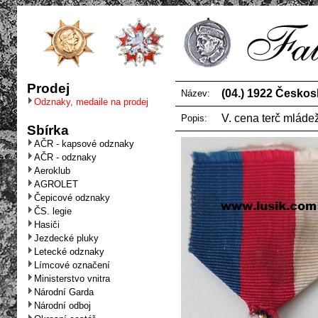
Prodej
(04.) 1922 Českos
Název:
Odznaky, medaile na prodej
V. cena terč mláde
Popis:
Sbírka
AČR - kapsové odznaky
AČR - odznaky
Aeroklub
AGROLET
Čepicové odznaky
ČS. legie
Hasiči
Jezdecké pluky
Letecké odznaky
Límcové označení
Ministerstvo vnitra
Národní Garda
Národní odboj