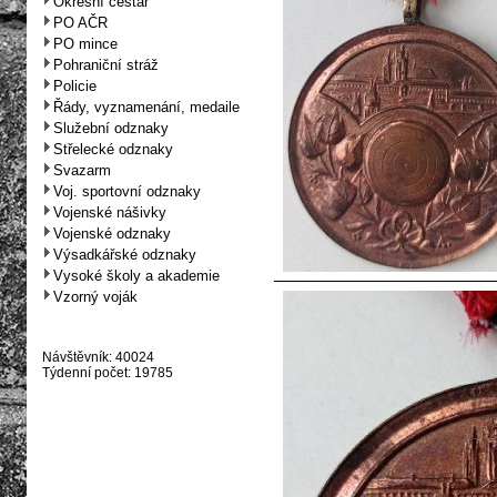
Okresní cestář
PO AČR
PO mince
Pohraniční stráž
Policie
Řády, vyznamenání, medaile
Služební odznaky
Střelecké odznaky
Svazarm
Voj. sportovní odznaky
Vojenské nášivky
Vojenské odznaky
Výsadkářské odznaky
Vysoké školy a akademie
Vzorný voják
Návštěvník: 40024
Týdenní počet: 19785