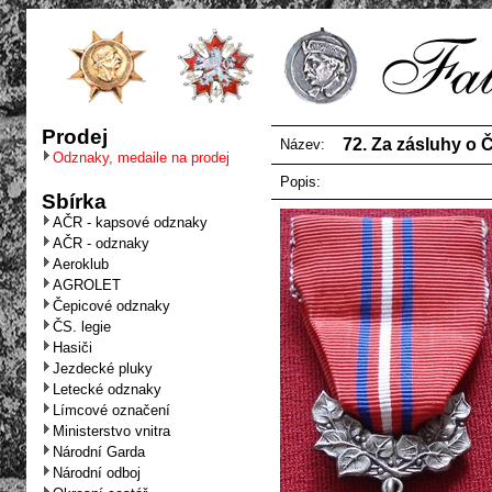
Prodej
72. Za zásluhy o 
Název:
Odznaky, medaile na prodej
Popis:
Sbírka
AČR - kapsové odznaky
AČR - odznaky
Aeroklub
AGROLET
Čepicové odznaky
ČS. legie
Hasiči
Jezdecké pluky
Letecké odznaky
Límcové označení
Ministerstvo vnitra
Národní Garda
Národní odboj