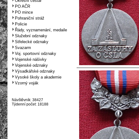
Okresní cestář
PO AČR
PO mince
Pohraniční stráž
Policie
Řády, vyznamenání, medaile
Služební odznaky
Střelecké odznaky
Svazarm
Voj. sportovní odznaky
Vojenské nášivky
Vojenské odznaky
Výsadkářské odznaky
Vysoké školy a akademie
Vzorný voják
Návštěvník: 38427
Týdenní počet: 18188