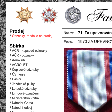
Prodej
71. Za upevnování p
Název:
Odznaky, medaile na prodej
1970 ZA UPEVNOVA
Popis:
Sbírka
AČR - kapsové odznaky
AČR - odznaky
Aeroklub
AGROLET
Čepicové odznaky
ČS. legie
Hasiči
Jezdecké pluky
Letecké odznaky
Límcové označení
Ministerstvo vnitra
Národní Garda
Národní odboj