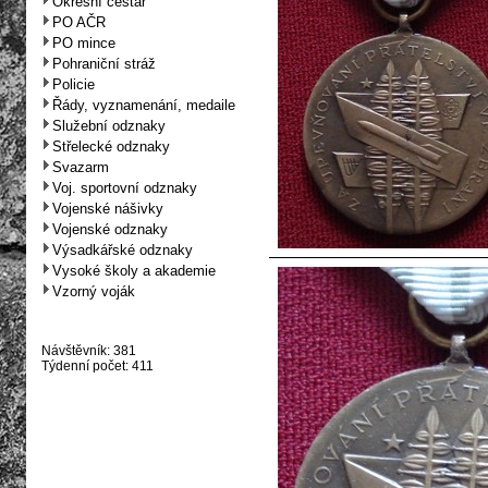
Okresní cestář
PO AČR
PO mince
Pohraniční stráž
Policie
Řády, vyznamenání, medaile
Služební odznaky
Střelecké odznaky
Svazarm
Voj. sportovní odznaky
Vojenské nášivky
Vojenské odznaky
Výsadkářské odznaky
Vysoké školy a akademie
Vzorný voják
Návštěvník: 381
Týdenní počet: 411