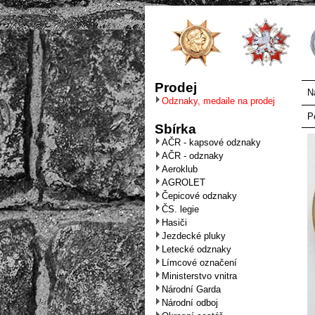
Prodej
N
Odznaky, medaile na prodej
P
Sbírka
AČR - kapsové odznaky
AČR - odznaky
Aeroklub
AGROLET
Čepicové odznaky
ČS. legie
Hasiči
Jezdecké pluky
Letecké odznaky
Límcové označení
Ministerstvo vnitra
Národní Garda
Národní odboj