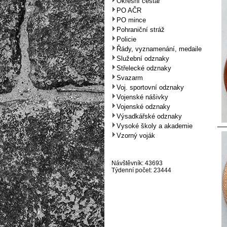
Okresní cestář
PO AČR
PO mince
Pohraniční stráž
Policie
Řády, vyznamenání, medaile
Služební odznaky
Střelecké odznaky
Svazarm
Voj. sportovní odznaky
Vojenské nášivky
Vojenské odznaky
Výsadkářské odznaky
Vysoké školy a akademie
Vzorný voják
Návštěvník: 43693
Týdenní počet: 23444