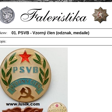
01. PSVB - Vzorný člen (odznak, medaile)
ázev:
opis: